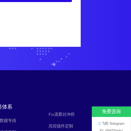
务体系
免费咨询
Fix清算对冲桥
数据专线
飞机 Telegram
风控插件定制
ID: @MT5jishu